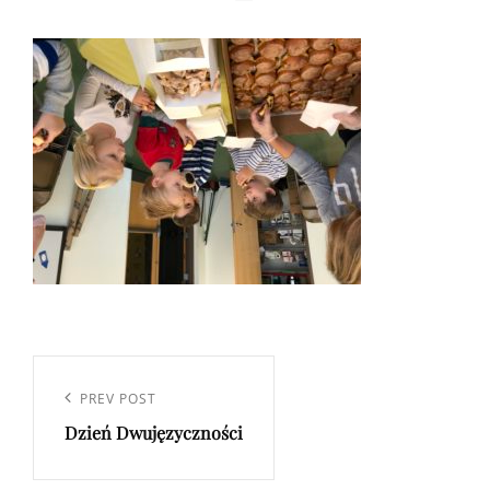
Nawigacja
wpisu
Previous
PREV POST
Dzień Dwujęzyczności
Post