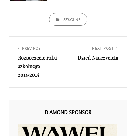
CATEGORIES
SZKOLNE
Nawigacja
wpisu
Previous
PREV POST
Next
NEXT POST
Rozpoczęcie roku
Dzień Nauczyciela
Post
Post
szkolnego
2014/2015
DIAMOND SPONSOR